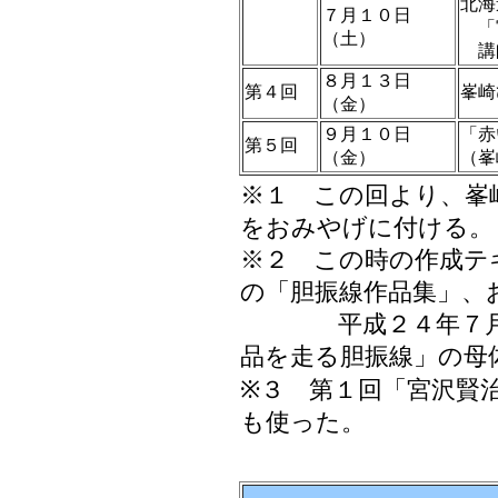
北海
７月１０日
「
（土）
講師
８月１３日
第４回
峯崎
（金）
９月１０日
「赤
第５回
（金）
（峯
※１ この回より、峯
をおみやげに付ける。
※２ この時の作成テ
の「胆振線作品集」、
平成２４年７月２
品を走る胆振線」の母
※３ 第１回「宮沢賢
も使った。