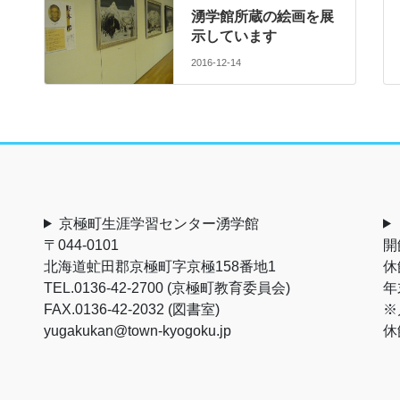
湧学館所蔵の絵画を展
示しています
2016-12-14
京極町生涯学習センター湧学館
〒044-0101
開
北海道虻田郡京極町字京極158番地1
休
TEL.0136-42-2700 (京極町教育委員会)
年
FAX.0136-42-2032 (図書室)
※
yugakukan@town-kyogoku.jp
休