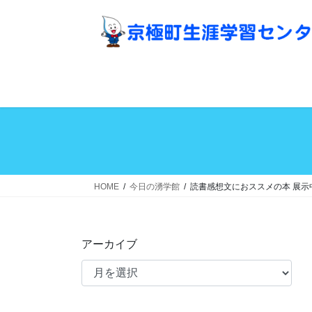
コ
ナ
ン
ビ
テ
ゲ
ン
ー
ツ
シ
へ
ョ
ス
ン
キ
に
ッ
移
プ
動
HOME
今日の湧学館
読書感想文におススメの本 展示
アーカイブ