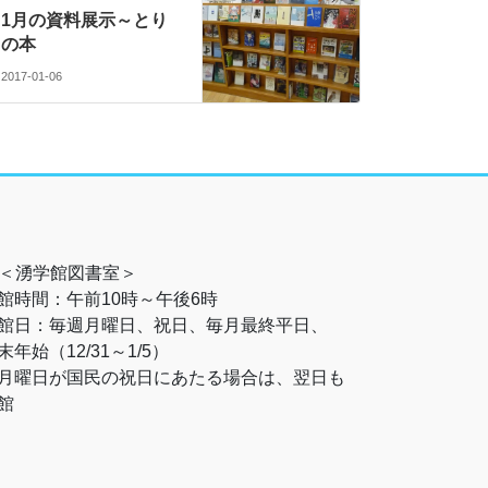
1月の資料展示～とり
の本
2017-01-06
＜湧学館図書室＞
館時間：午前10時～午後6時
館日：毎週月曜日、祝日、毎月最終平日、
末年始（12/31～1/5）
月曜日が国民の祝日にあたる場合は、翌日も
館