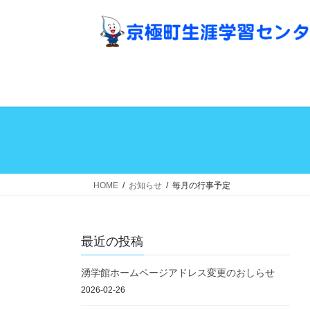
コ
ナ
ン
ビ
テ
ゲ
ン
ー
ツ
シ
へ
ョ
ス
ン
キ
に
ッ
移
プ
動
HOME
お知らせ
毎月の行事予定
最近の投稿
湧学館ホームページアドレス変更のおしらせ
2026-02-26