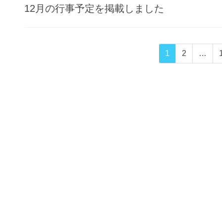
12月の行事予定を掲載しました
投
固
固
1
2
…
稿
定
定
ペ
ペ
の
ー
ー
ペ
ジ
ジ
ー
ジ
送
り