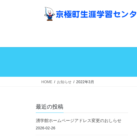
コ
ナ
ン
ビ
テ
ゲ
ン
ー
ツ
シ
へ
ョ
ス
ン
キ
に
ッ
移
プ
動
HOME
お知らせ
2022年3月
最近の投稿
湧学館ホームページアドレス変更のおしらせ
2026-02-26