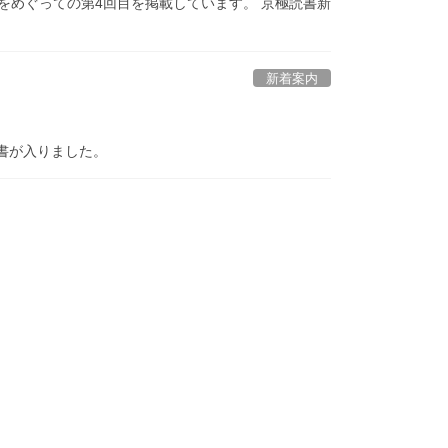
をめぐっての第4回目を掲載しています。 京極読書新
新着案内
図書が入りました。