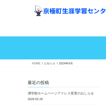
コ
ナ
ン
ビ
テ
ゲ
ン
ー
ツ
シ
へ
ョ
ス
ン
キ
に
ッ
移
プ
動
HOME
お知らせ
2024年4月
最近の投稿
湧学館ホームページアドレス変更のおしらせ
2026-02-26