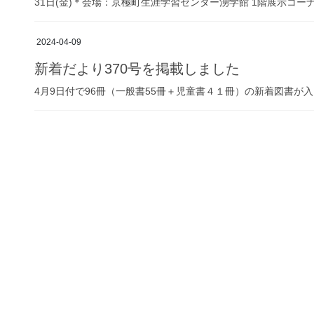
31日(金)＊会場：京極町生涯学習センター湧学館 1階展示コ
2024-04-09
新着だより370号を掲載しました
4月9日付で96冊（一般書55冊＋児童書４１冊）の新着図書が