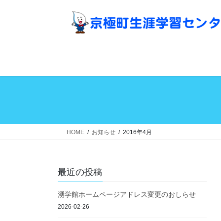
コ
ナ
ン
ビ
テ
ゲ
ン
ー
ツ
シ
へ
ョ
ス
ン
キ
に
ッ
移
プ
動
HOME
お知らせ
2016年4月
最近の投稿
湧学館ホームページアドレス変更のおしらせ
2026-02-26