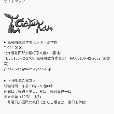
サイトマップ
京極町生涯学習センター湧学館
〒044-0101
北海道虻田郡京極町字京極158番地1
TEL.0136-42-2700 (京極町教育委員会) FAX.0136-42-2032 (図書
室)
yugakukan@town-kyogoku.jp
＜湧学館図書室＞
開館時間：午前10時～午後6時
休館日：毎週月曜日、祝日、毎月最終平日、
年末年始（12/31～1/5）
※月曜日が国民の祝日にあたる場合は、翌日も休館