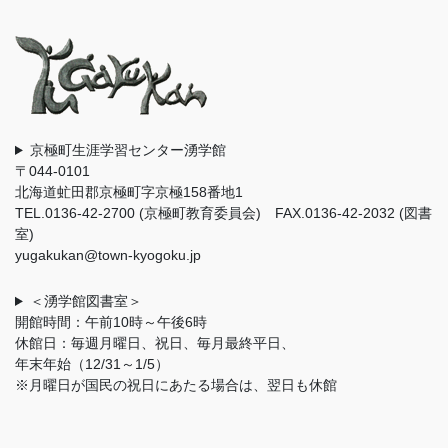
京極町生涯学習センター湧学館
〒044-0101
北海道虻田郡京極町字京極158番地1
TEL.0136-42-2700 (京極町教育委員会) FAX.0136-42-2032 (図書
室)
yugakukan@town-kyogoku.jp
＜湧学館図書室＞
開館時間：午前10時～午後6時
休館日：毎週月曜日、祝日、毎月最終平日、
年末年始（12/31～1/5）
※月曜日が国民の祝日にあたる場合は、翌日も休館