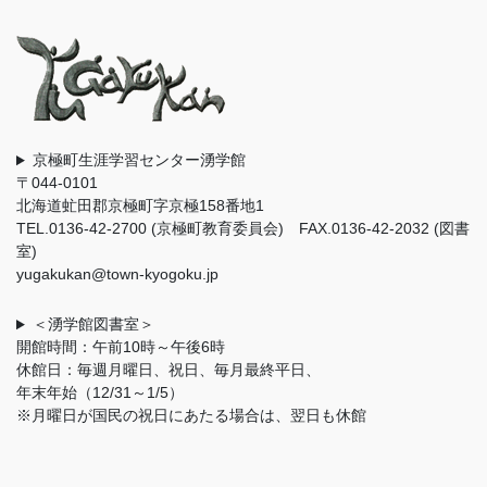
京極町生涯学習センター湧学館
〒044-0101
北海道虻田郡京極町字京極158番地1
TEL.0136-42-2700 (京極町教育委員会) FAX.0136-42-2032 (図書
室)
yugakukan@town-kyogoku.jp
＜湧学館図書室＞
開館時間：午前10時～午後6時
休館日：毎週月曜日、祝日、毎月最終平日、
年末年始（12/31～1/5）
※月曜日が国民の祝日にあたる場合は、翌日も休館