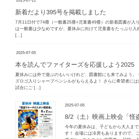
2025-07-11
新着だより395号を掲載しました
7月11日付で74冊（一般書25冊+児童書49冊）の新着図書が
は一般書は少なめですが、夏休みに向けて児童書をたっぷり入れ
[…]
2025-07-05
本を読んでファイターズを応援しよう2025
夏休みには外で遊ぶのもいいけれど、図書館にも来てみよう。
ズロゴ入りシャープペンシルがもらえるよ！ さらに希望者には
試合にご […]
2025-07-05
8/2（土）映画上映会「
今年の夏休みは、子どもから大人まで
す！ 会場には冷房もありますので、