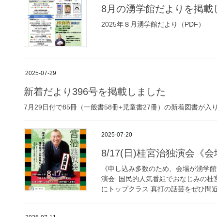
8月の湧学館だよりを掲載
2025年８月湧学館だより（PDF）
2025-07-29
新着だより396号を掲載しました
7月29日付で85冊（一般書58冊+児童書27冊）の新着図書が
2025-07-20
8/17(日)桂宮治独演会
《申し込み多数のため、会場が湧学館から
演会 国民的人気番組でおなじみの桂
にトップクラス 真打の話芸をぜひ間近で