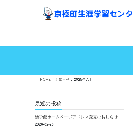
コ
ナ
ン
ビ
テ
ゲ
ン
ー
ツ
シ
へ
ョ
ス
ン
キ
に
ッ
移
プ
動
HOME
お知らせ
2025年7月
最近の投稿
湧学館ホームページアドレス変更のおしらせ
2026-02-26