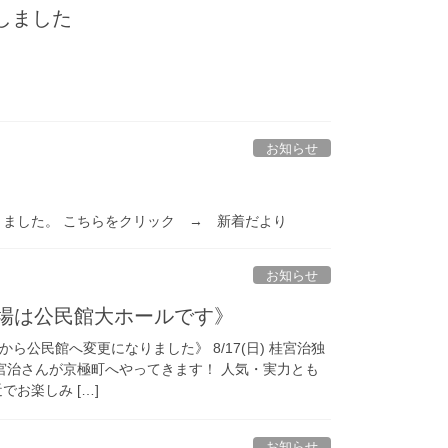
しました
お知らせ
入りました。 こちらをクリック → 新着だより
お知らせ
《会場は公民館大ホールです》
公民館へ変更になりました》 8/17(日) 桂宮治独
宮治さんが京極町へやってきます！ 人気・実力とも
お楽しみ […]
お知らせ