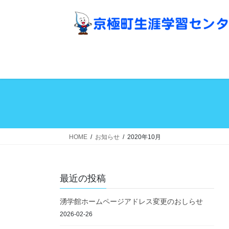
コ
ナ
ン
ビ
テ
ゲ
ン
ー
ツ
シ
へ
ョ
ス
ン
キ
に
ッ
移
プ
動
HOME
お知らせ
2020年10月
最近の投稿
湧学館ホームページアドレス変更のおしらせ
2026-02-26