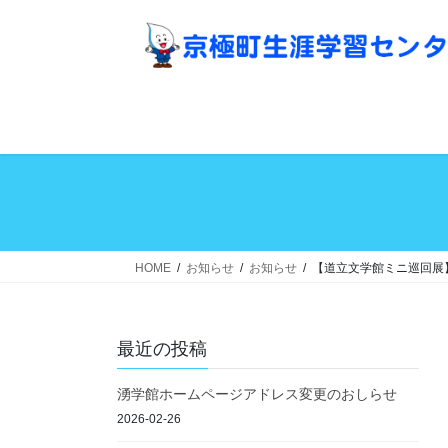
コ
ナ
ン
ビ
テ
ゲ
ン
ー
ツ
シ
へ
ョ
ス
ン
キ
に
ッ
移
プ
動
HOME
お知らせ
お知らせ
【道立文学館ミニ巡回展
最近の投稿
湧学館ホームページアドレス変更のおしらせ
2026-02-26