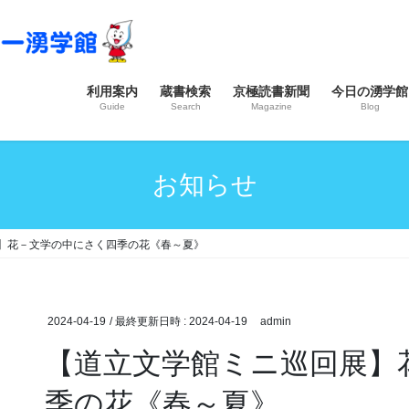
利用案内
蔵書検索
京極読書新聞
今日の湧学館
Guide
Search
Magazine
Blog
お知らせ
】花－文学の中にさく四季の花《春～夏》
2024-04-19
/ 最終更新日時 :
2024-04-19
admin
【道立文学館ミニ巡回展】
季の花《春～夏》