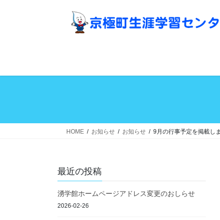
コ
ナ
ン
ビ
テ
ゲ
ン
ー
ツ
シ
へ
ョ
ス
ン
キ
に
ッ
移
プ
動
HOME
お知らせ
お知らせ
9月の行事予定を掲載し
最近の投稿
湧学館ホームページアドレス変更のおしらせ
2026-02-26