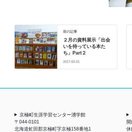
前の記事
２月の資料展示「出会
いを待っている本た
ち」Part２
2017-02-01
京極町生涯学習センター湧学館
〒044-0101
開
北海道虻田郡京極町字京極158番地1
休