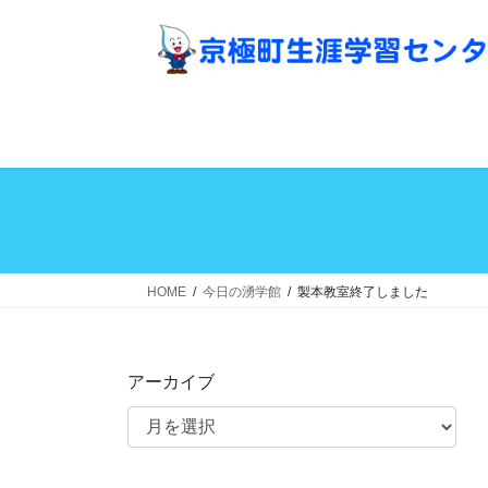
コ
ナ
ン
ビ
テ
ゲ
ン
ー
ツ
シ
へ
ョ
ス
ン
キ
に
ッ
移
プ
動
HOME
今日の湧学館
製本教室終了しました
アーカイブ