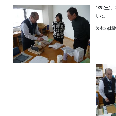
1/28(土
した。
製本の体