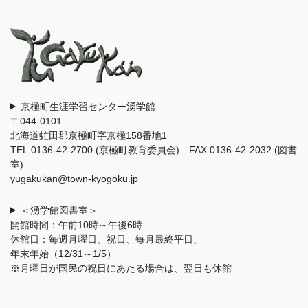
京極町生涯学習センター湧学館
〒044-0101
北海道虻田郡京極町字京極158番地1
TEL.0136-42-2700 (京極町教育委員会) FAX.0136-42-2032 (図書
室)
yugakukan@town-kyogoku.jp
＜湧学館図書室＞
開館時間：午前10時～午後6時
休館日：毎週月曜日、祝日、毎月最終平日、
年末年始（12/31～1/5）
※月曜日が国民の祝日にあたる場合は、翌日も休館