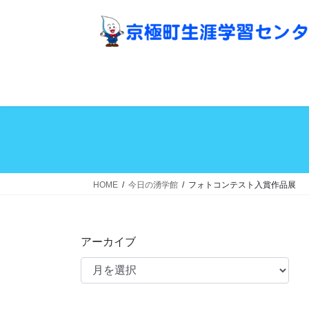
コ
ナ
ン
ビ
テ
ゲ
ン
ー
ツ
シ
へ
ョ
ス
ン
キ
に
ッ
移
プ
動
HOME
今日の湧学館
フォトコンテスト入賞作品展
アーカイブ