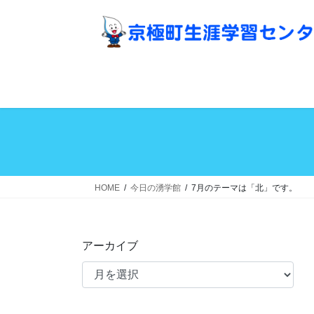
コ
ナ
ン
ビ
テ
ゲ
ン
ー
ツ
シ
へ
ョ
ス
ン
キ
に
ッ
移
プ
動
HOME
今日の湧学館
7月のテーマは「北」です。
アーカイブ