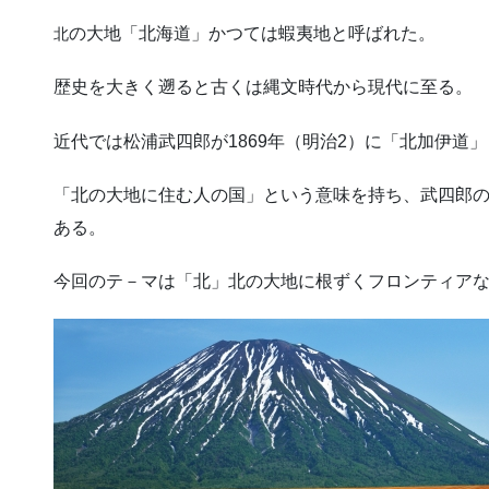
の大地「北海道」かつては蝦夷地と呼ばれた。
北
歴史を大きく遡ると古くは縄文時代から現代に至る。
近代では松浦武四郎が1869年（明治2）に「北加伊道
「北の大地に住む人の国」という意味を持ち、武四郎
ある。
今回のテ－マは「北」北の大地に根ずくフロンティア