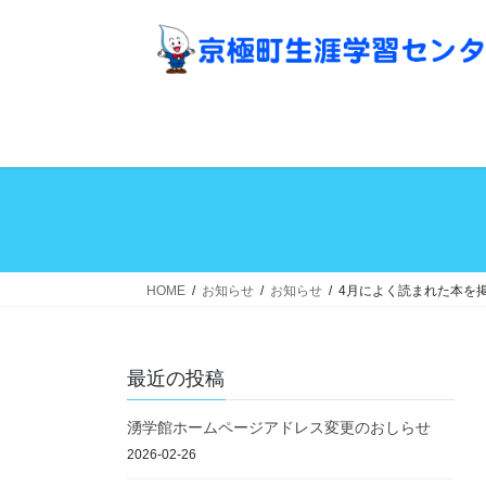
コ
ナ
ン
ビ
テ
ゲ
ン
ー
ツ
シ
へ
ョ
ス
ン
キ
に
ッ
移
プ
動
HOME
お知らせ
お知らせ
4月によく読まれた本を
最近の投稿
湧学館ホームページアドレス変更のおしらせ
2026-02-26