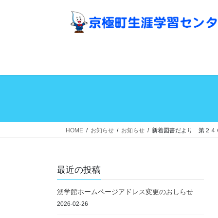
コ
ナ
ン
ビ
テ
ゲ
ン
ー
ツ
シ
へ
ョ
ス
ン
キ
に
ッ
移
プ
動
HOME
お知らせ
お知らせ
新着図書だより 第２４
最近の投稿
湧学館ホームページアドレス変更のおしらせ
2026-02-26