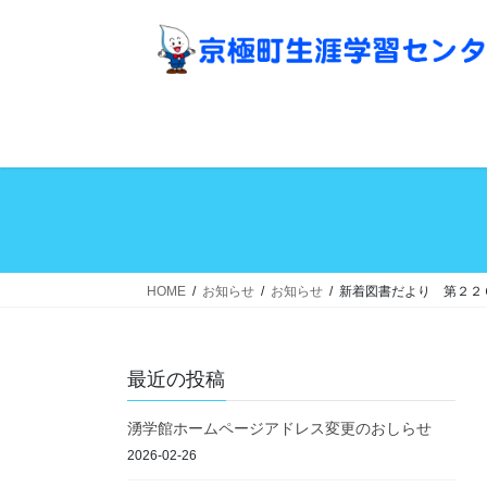
コ
ナ
ン
ビ
テ
ゲ
ン
ー
ツ
シ
へ
ョ
ス
ン
キ
に
ッ
移
プ
動
HOME
お知らせ
お知らせ
新着図書だより 第２２
最近の投稿
湧学館ホームページアドレス変更のおしらせ
2026-02-26