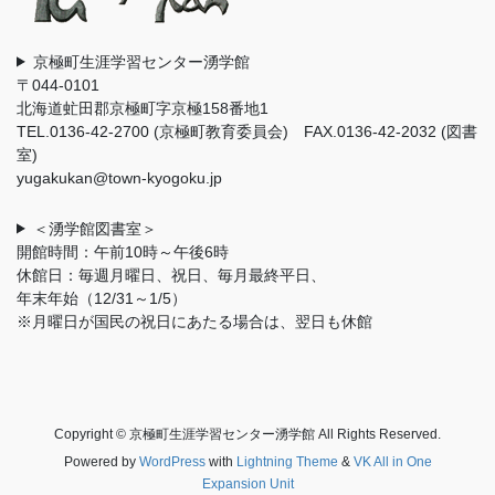
京極町生涯学習センター湧学館
〒044-0101
北海道虻田郡京極町字京極158番地1
TEL.0136-42-2700 (京極町教育委員会) FAX.0136-42-2032 (図書
室)
yugakukan@town-kyogoku.jp
＜湧学館図書室＞
開館時間：午前10時～午後6時
休館日：毎週月曜日、祝日、毎月最終平日、
年末年始（12/31～1/5）
※月曜日が国民の祝日にあたる場合は、翌日も休館
Copyright © 京極町生涯学習センター湧学館 All Rights Reserved.
Powered by
WordPress
with
Lightning Theme
&
VK All in One
Expansion Unit