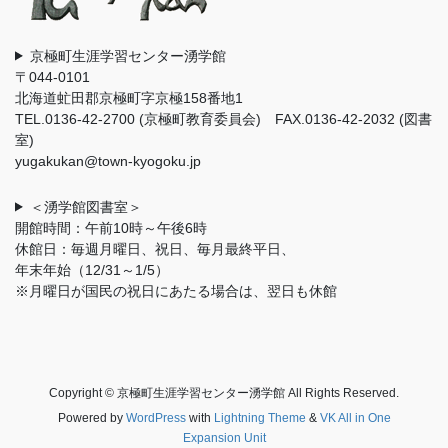
京極町生涯学習センター湧学館
〒044-0101
北海道虻田郡京極町字京極158番地1
TEL.0136-42-2700 (京極町教育委員会) FAX.0136-42-2032 (図書
室)
yugakukan@town-kyogoku.jp
＜湧学館図書室＞
開館時間：午前10時～午後6時
休館日：毎週月曜日、祝日、毎月最終平日、
年末年始（12/31～1/5）
※月曜日が国民の祝日にあたる場合は、翌日も休館
Copyright © 京極町生涯学習センター湧学館 All Rights Reserved.
Powered by
WordPress
with
Lightning Theme
&
VK All in One
Expansion Unit