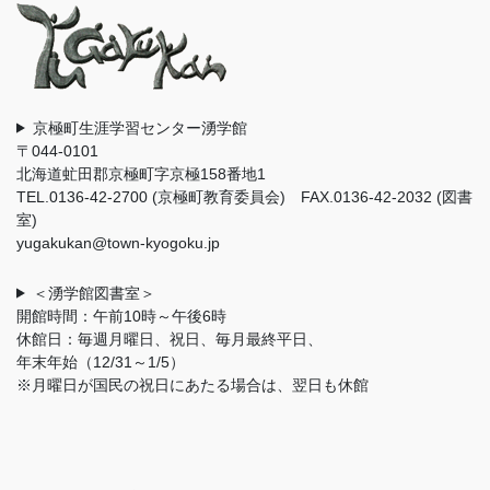
京極町生涯学習センター湧学館
〒044-0101
北海道虻田郡京極町字京極158番地1
TEL.0136-42-2700 (京極町教育委員会) FAX.0136-42-2032 (図書
室)
yugakukan@town-kyogoku.jp
＜湧学館図書室＞
開館時間：午前10時～午後6時
休館日：毎週月曜日、祝日、毎月最終平日、
年末年始（12/31～1/5）
※月曜日が国民の祝日にあたる場合は、翌日も休館