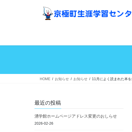
コ
ナ
ン
ビ
テ
ゲ
ン
ー
ツ
シ
へ
ョ
ス
ン
キ
に
ッ
移
プ
動
HOME
お知らせ
お知らせ
11月によく読まれた本
最近の投稿
湧学館ホームページアドレス変更のおしらせ
2026-02-26