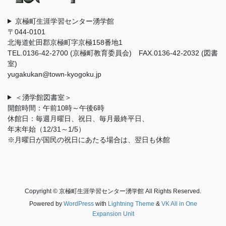
京極町生涯学習センター湧学館
〒044-0101
北海道虻田郡京極町字京極158番地1
TEL.0136-42-2700 (京極町教育委員会) FAX.0136-42-2032 (図書
室)
yugakukan@town-kyogoku.jp
＜湧学館図書室＞
開館時間：午前10時～午後6時
休館日：毎週月曜日、祝日、毎月最終平日、
年末年始（12/31～1/5）
※月曜日が国民の祝日にあたる場合は、翌日も休館
Copyright © 京極町生涯学習センター湧学館 All Rights Reserved.
Powered by
WordPress
with
Lightning Theme
&
VK All in One
Expansion Unit