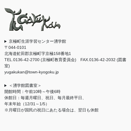
京極町生涯学習センター湧学館
〒044-0101
北海道虻田郡京極町字京極158番地1
TEL.0136-42-2700 (京極町教育委員会) FAX.0136-42-2032 (図書
室)
yugakukan@town-kyogoku.jp
＜湧学館図書室＞
開館時間：午前10時～午後6時
休館日：毎週月曜日、祝日、毎月最終平日、
年末年始（12/31～1/5）
※月曜日が国民の祝日にあたる場合は、翌日も休館