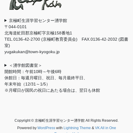
京極町生涯学習センター湧学館
〒044-0101
北海道虻田郡京極町字京極158番地1
TEL.0136-42-2700 (京極町教育委員会) FAX.0136-42-2032 (図書
室)
yugakukan@town-kyogoku.jp
＜湧学館図書室＞
開館時間：午前10時～午後6時
休館日：毎週月曜日、祝日、毎月最終平日、
年末年始（12/31～1/5）
※月曜日が国民の祝日にあたる場合は、翌日も休館
Copyright © 京極町生涯学習センター湧学館 All Rights Reserved.
Powered by
WordPress
with
Lightning Theme
&
VK All in One