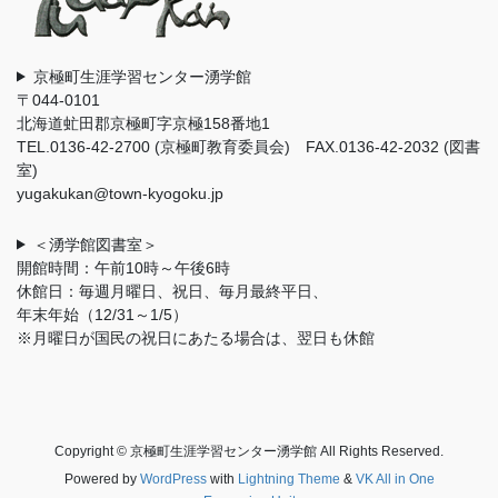
京極町生涯学習センター湧学館
〒044-0101
北海道虻田郡京極町字京極158番地1
TEL.0136-42-2700 (京極町教育委員会) FAX.0136-42-2032 (図書
室)
yugakukan@town-kyogoku.jp
＜湧学館図書室＞
開館時間：午前10時～午後6時
休館日：毎週月曜日、祝日、毎月最終平日、
年末年始（12/31～1/5）
※月曜日が国民の祝日にあたる場合は、翌日も休館
Copyright © 京極町生涯学習センター湧学館 All Rights Reserved.
Powered by
WordPress
with
Lightning Theme
&
VK All in One