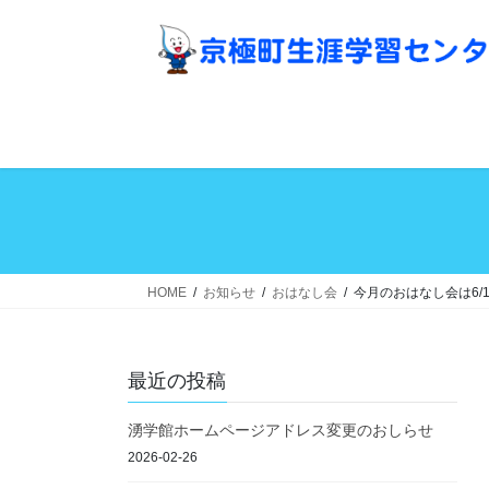
コ
ナ
ン
ビ
テ
ゲ
ン
ー
ツ
シ
へ
ョ
ス
ン
キ
に
ッ
移
プ
動
HOME
お知らせ
おはなし会
今月のおはなし会は6/15
最近の投稿
湧学館ホームページアドレス変更のおしらせ
2026-02-26