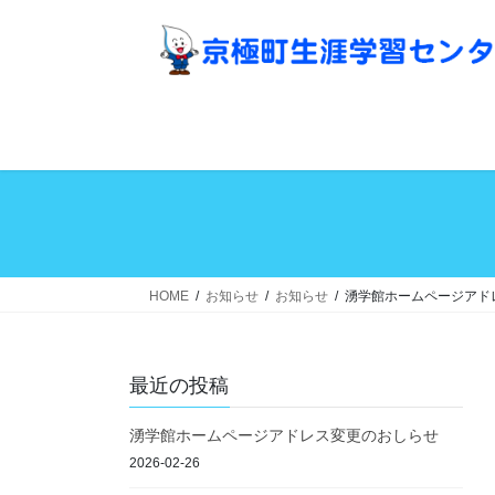
コ
ナ
ン
ビ
テ
ゲ
ン
ー
ツ
シ
へ
ョ
ス
ン
キ
に
ッ
移
プ
動
HOME
お知らせ
お知らせ
湧学館ホームページアド
最近の投稿
湧学館ホームページアドレス変更のおしらせ
2026-02-26