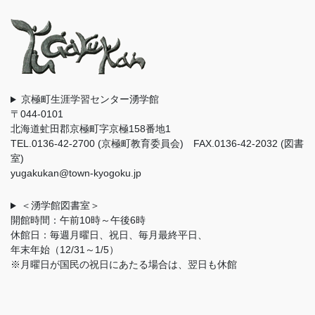
京極町生涯学習センター湧学館
〒044-0101
北海道虻田郡京極町字京極158番地1
TEL.0136-42-2700 (京極町教育委員会) FAX.0136-42-2032 (図書
室)
yugakukan@town-kyogoku.jp
＜湧学館図書室＞
開館時間：午前10時～午後6時
休館日：毎週月曜日、祝日、毎月最終平日、
年末年始（12/31～1/5）
※月曜日が国民の祝日にあたる場合は、翌日も休館