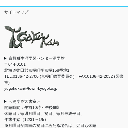
サイトマップ
京極町生涯学習センター湧学館
〒044-0101
北海道虻田郡京極町字京極158番地1
TEL.0136-42-2700 (京極町教育委員会) FAX.0136-42-2032 (図書
室)
yugakukan@town-kyogoku.jp
＜湧学館図書室＞
開館時間：午前10時～午後6時
休館日：毎週月曜日、祝日、毎月最終平日、
年末年始（12/31～1/5）
※月曜日が国民の祝日にあたる場合は、翌日も休館