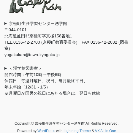
京極町生涯学習センター湧学館
〒044-0101
北海道虻田郡京極町字京極158番地1
TEL.0136-42-2700 (京極町教育委員会) FAX.0136-42-2032 (図書
室)
yugakukan@town-kyogoku.jp
＜湧学館図書室＞
開館時間：午前10時～午後6時
休館日：毎週月曜日、祝日、毎月最終平日、
年末年始（12/31～1/5）
※月曜日が国民の祝日にあたる場合は、翌日も休館
Copyright © 京極町生涯学習センター湧学館 All Rights Reserved.
Powered by
WordPress
with
Lightning Theme
&
VK All in One